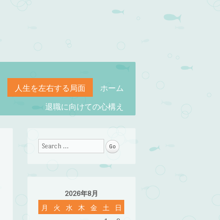
人生を左右する局面
ホーム
退職に向けての心構え
Search
2026年8月
月
火
水
木
金
土
日