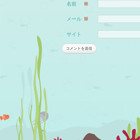
名前
※
メール
※
サイト