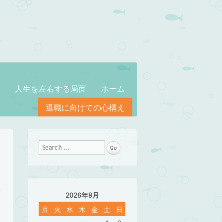
人生を左右する局面
ホーム
退職に向けての心構え
Search
2026年8月
月
火
水
木
金
土
日